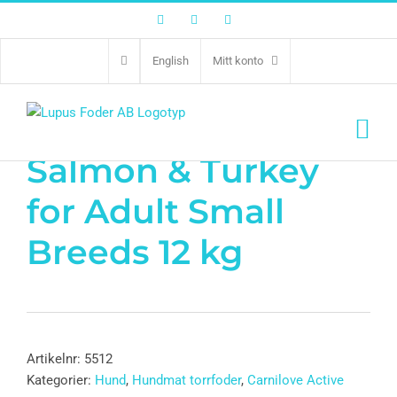
Facebook
Twitter
Instagram
English
Mitt konto
CL Active Dog
Salmon & Turkey
for Adult Small
Breeds 12 kg
Artikelnr:
5512
Kategorier:
Hund
,
Hundmat torrfoder
,
Carnilove Active