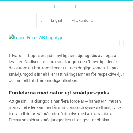
Facebook
Twitter
Instagram
English
Mitt konto
Nyttigt smådjursgodis till hamster, mus,
marsvin och kanin
Ge din hamster, mus, marsvin eller kanin det lilla extra goda i
tillvaron – Lupus erbjuder nyttigt smådjursgodis av högsta
kvalitet. Godiset inte bara smakar gott och är nyttigt, det är
dessutom ett bra komplement till den dagliga kosten. Lupus
smådjursgodis innehåller rätt näringsämnen för respektive djur
och är helt fritt från onödiga tillsatser.
Fördelarna med naturligt smådjursgodis
Att ge sitt lilla djur godis har flera fördelar – hamstern, musen,
marsvinet eller kaninen får stimulans och sysselsättning, vilket
bidrar till deras välmående då de trivs med att vara aktiva.
Dessutom bidrar smådjursgodiset till en god tandhälsa.