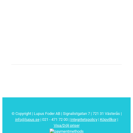
© Copyright | Lupus Foder AB | Signalistgatan 7 | 721 31 Västerås |
info@lupus.se
| 021 - 471 72 00
|
Integritetspolicy
|
Köpvillkor
|
Visa/Dölj priser