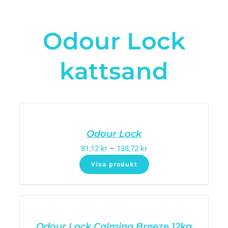
Odour Lock
kattsand
Odour Lock
81,12
kr
–
138,72
kr
Visa produkt
Odour Lock Calming Breeze 12kg