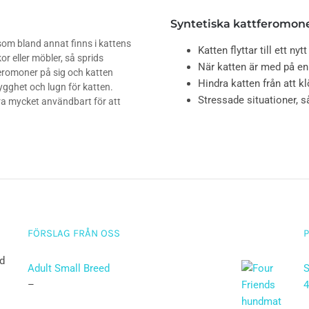
Syntetiska kattferomoner
som bland annat finns i kattens
Katten flyttar till ett ny
r eller möbler, så sprids
När katten är med på en
eromoner på sig och katten
Hindra katten från att 
rygghet och lugn för katten.
Stressade situationer, 
a mycket användbart för att
FÖRSLAG FRÅN OSS
ad
Adult Small Breed
S
–
4