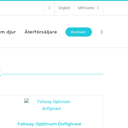
English
Mitt konto
om djur
Återförsäljare
Kontakt
t
Feliway Optimum Doftgivare