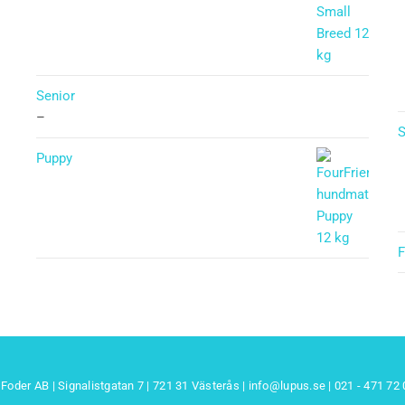
Senior
–
S
Puppy
Betygsatt
5.00
av 5
F
Foder AB | Signalistgatan 7 | 721 31 Västerås |
info@lupus.se
| 021 - 471 72