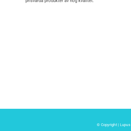
prisvärda produkter av hög kvalitet.
© Copyright | Lupus 