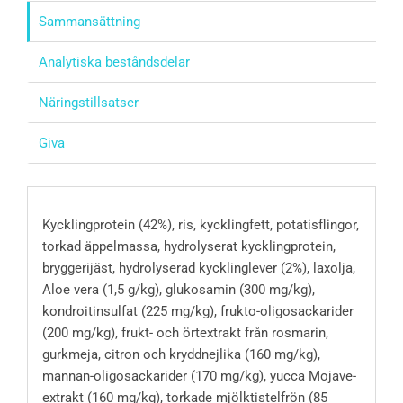
Sammansättning
Analytiska beståndsdelar
Näringstillsatser
Giva
Kycklingprotein (42%), ris, kycklingfett, potatisflingor,
torkad äppelmassa, hydrolyserat kycklingprotein,
bryggerijäst, hydrolyserad kycklinglever (2%), laxolja,
Aloe vera (1,5 g/kg), glukosamin (300 mg/kg),
kondroitinsulfat (225 mg/kg), frukto-oligosackarider
(200 mg/kg), frukt- och örtextrakt från rosmarin,
gurkmeja, citron och kryddnejlika (160 mg/kg),
mannan-oligosackarider (170 mg/kg), yucca Mojave-
extrakt (160 mg/kg), torkade mjölktistelfrön (85