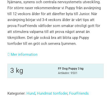
hjärnans, synens och centrala nervsystemets utveckling.
För större raser rekommenderar vi Puppy från avvänjning
till 12 veckors ålder för att därefter byta till Junior. När
avvänjning börjar vid 3-4 veckors ålder är vårt tips att
prova FourFriends våtfoder som smakar otroligt gott för
att stimulera valparna till att prova något annat än
tikmjölken. Det går också bra att blöta upp Puppy
torrfoder till en gröt och servera ljummen.
Mer information
3 kg
FF Dog Puppy 3 kg
Artikelnr: 9501
Kategorier:
Hund
,
Hundmat torrfoder
,
FourFriends