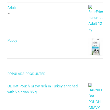
Betygsatt
5.00
av 5
Adult
–
Puppy
Betygsatt
5.00
av 5
POPULÄRA PRODUKTER
CL Cat Pouch Gravy rich in Turkey enriched
with Valerian 85 g