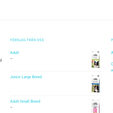
FÖRSLAG FRÅN OSS
Adult
A
–
ad
C
w
Junior Large Breed
Betygsatt
5.00
av 5
Adult Small Breed
–