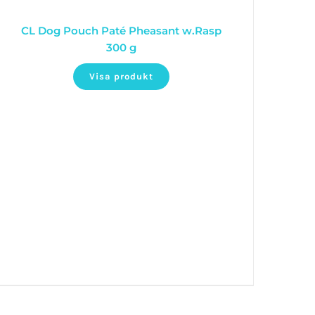
CL Dog Pouch Paté Pheasant w.Rasp
300 g
Visa produkt