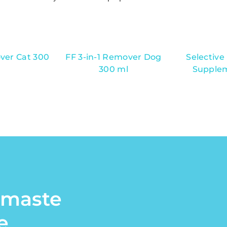
over Cat 300
FF 3-in-1 Remover Dog
Selective
300 ml
Supplem
rmaste
e