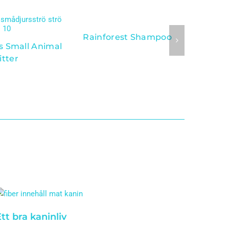
Rainforest Shampoo
s Small Animal
Select
itter
tt bra kaninliv