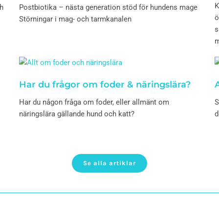
K
h
Postbiotika – nästa generation stöd för hundens mage
ö
Störningar i mag- och tarmkanalen
s
m
Har du frågor om foder & näringslära?
A
Har du någon fråga om foder, eller allmänt om
S
näringslära gällande hund och katt?
d
Se alla artiklar