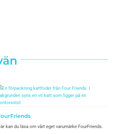
 vän
FourFriends
är kan du läsa om vårt eget varumärke FourFriends.