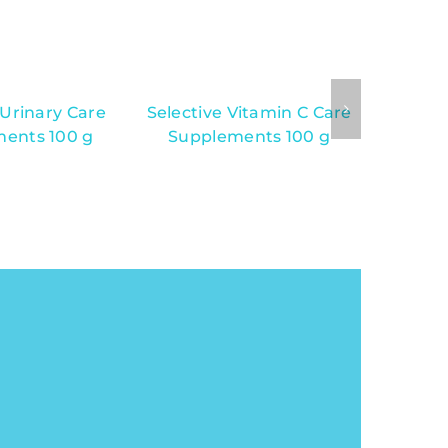
 Urinary Care
Selective Vitamin C Care
Orbiloc
ents 100 g
Supplements 100 g