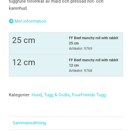
tuggrulle tillverkat av mald och pressad nöt- och
kaninhud.
Mer information
25 cm
FF Beef munchy roll with rabbit
25 cm
Artikelnr: 9769
12 cm
FF Beef munchy roll with rabbit
12 cm
Artikelnr: 9768
Kategorier:
Hund
,
Tugg & Godis
,
FourFriends Tugg
Sammansättning