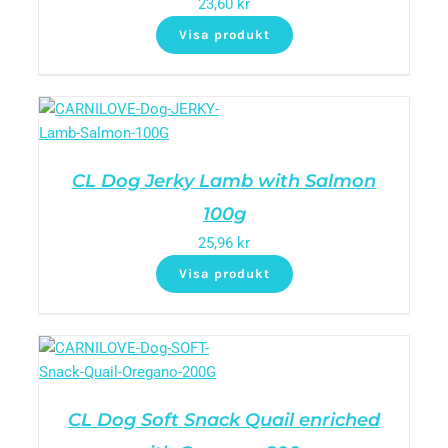
23,60
kr
Visa produkt
CL Dog Jerky Lamb with Salmon
100g
25,96
kr
Visa produkt
CL Dog Soft Snack Quail enriched