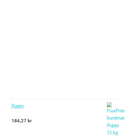
Puppy
Betygsatt
184,27
kr
5.00
av 5