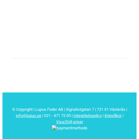
© Copyright | Lupus Foder AB | Signalistgatan 7 | 721 31 Västerås |
info@lupus.se
| 021 - 471 72 00
|
Integritetspolicy
|
Köpvillkor
|
Visa/Dölj priser