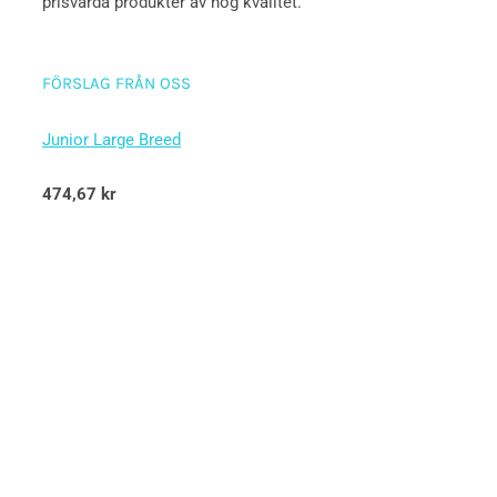
prisvärda produkter av hög kvalitet.
FÖRSLAG FRÅN OSS
Junior Large Breed
Betygsatt
474,67
kr
5.00
av 5