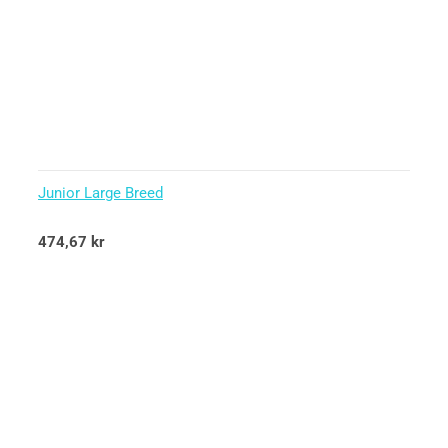
Junior Large Breed
Betygsatt
474,67
kr
5.00
av 5