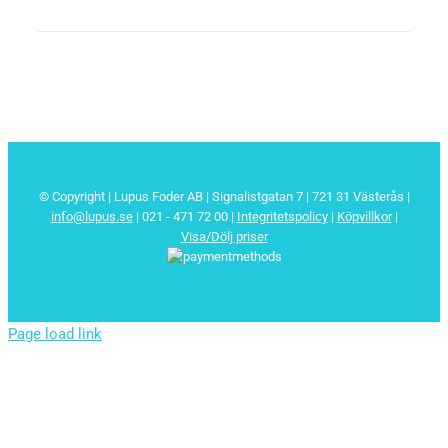
© Copyright | Lupus Foder AB | Signalistgatan 7 | 721 31 Västerås |
info@lupus.se
| 021 - 471 72 00
|
Integritetspolicy
|
Köpvillkor
|
Visa/Dölj priser
Page load link