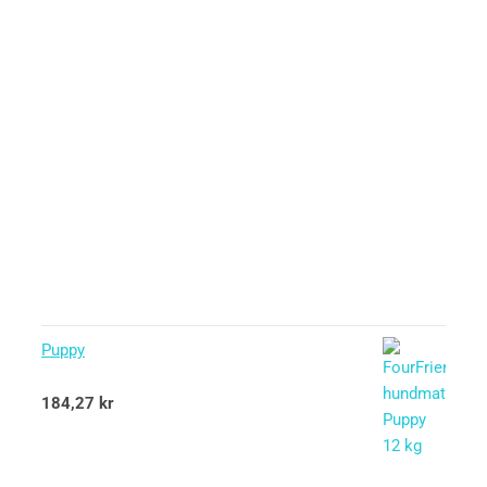
Puppy
Betygsatt
184,27
kr
5.00
av 5