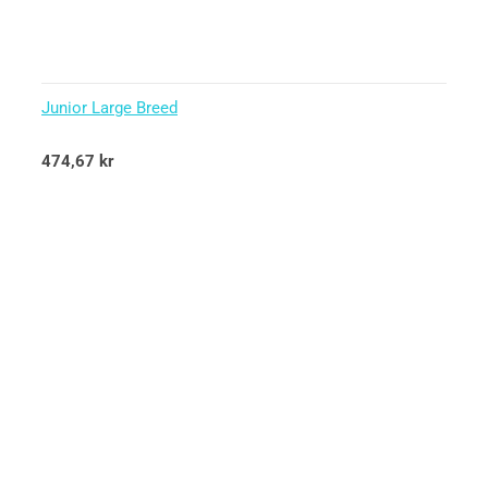
Junior Large Breed
Betygsatt
474,67
kr
5.00
av 5