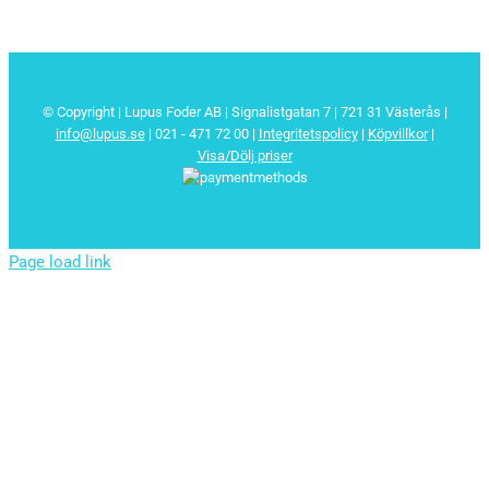
© Copyright | Lupus Foder AB | Signalistgatan 7 | 721 31 Västerås |
info@lupus.se
| 021 - 471 72 00
|
Integritetspolicy
|
Köpvillkor
|
Visa/Dölj priser
Page load link