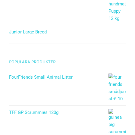
Betygsatt
5.00
av 5
Junior Large Breed
Betygsatt
5.00
av 5
POPULÄRA PRODUKTER
FourFriends Small Animal Litter
TFF GP Scrummies 120g