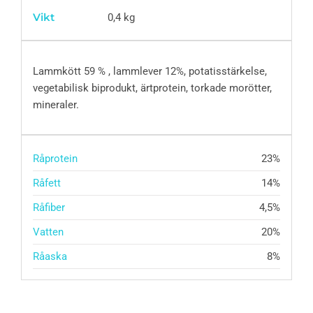
Vikt
0,4 kg
Lammkött 59 % , lammlever 12%, potatisstärkelse,
vegetabilisk biprodukt, ärtprotein, torkade morötter,
mineraler.
Råprotein
23%
Råfett
14%
Råfiber
4,5%
Vatten
20%
Råaska
8%