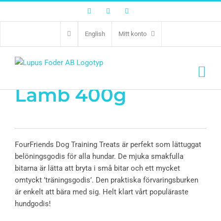
Facebook
Twitter
Instagram
English
Mitt konto
FFD Training Treats
Lamb 400g
FourFriends Dog Training Treats är perfekt som lättuggat
belöningsgodis för alla hundar. De mjuka smakfulla
bitarna är lätta att bryta i små bitar och ett mycket
omtyckt ’träningsgodis’. Den praktiska förvaringsburken
är enkelt att bära med sig. Helt klart vårt populäraste
hundgodis!