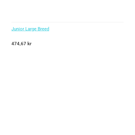
Junior Large Breed
Betygsatt
474,67
kr
5.00
av 5