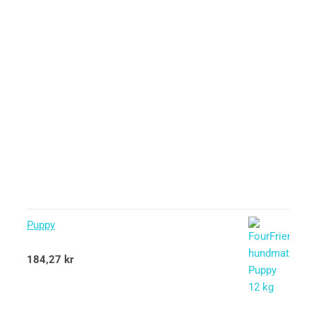
Puppy
Betygsatt
184,27
kr
5.00
av 5