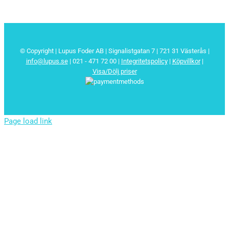
© Copyright | Lupus Foder AB | Signalistgatan 7 | 721 31 Västerås |
info@lupus.se
| 021 - 471 72 00
|
Integritetspolicy
|
Köpvillkor
|
Visa/Dölj priser
Page load link