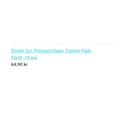
Simple Sol. Premium Puppy Training Pads
55x56 -14 pcs
64,90
kr