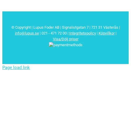
© Copyright | Lupus Foder AB | Signalistgatan 7 | 721 31 Västerås |
info@lupus.se
| 021 - 471 72 00
|
Integritetspolicy
|
Köpvillkor
|
Visa/Dölj priser
Page load link