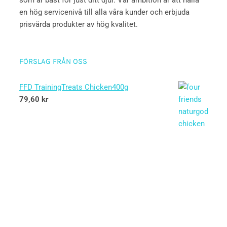
som är bäst för just ditt djur. Vår ambition är att hålla
en hög servicenivå till alla våra kunder och erbjuda
prisvärda produkter av hög kvalitet.
FÖRSLAG FRÅN OSS
FFD TrainingTreats Chicken400g
79,60
kr