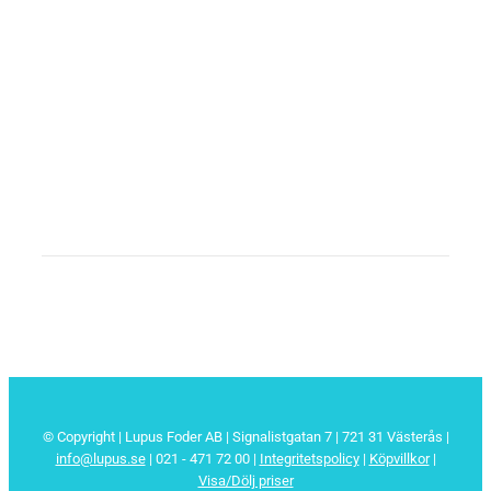
© Copyright | Lupus Foder AB | Signalistgatan 7 | 721 31 Västerås |
info@lupus.se
| 021 - 471 72 00
|
Integritetspolicy
|
Köpvillkor
|
Visa/Dölj priser