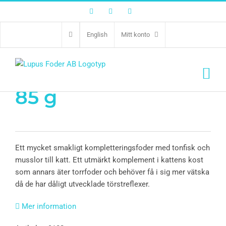
Facebook
Twitter
Instagram
English
Mitt konto
FFC Tuna & Mussel
85 g
Ett mycket smakligt kompletteringsfoder med tonfisk och
musslor till katt. Ett utmärkt komplement i kattens kost
som annars äter torrfoder och behöver få i sig mer vätska
då de har dåligt utvecklade törstreflexer.
Mer information