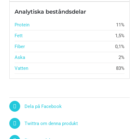
Analytiska beståndsdelar
Protein
11%
Fett
1,5%
Fiber
0,1%
Aska
2%
Vatten
83%
Dela på Facebook
Twittra om denna produkt