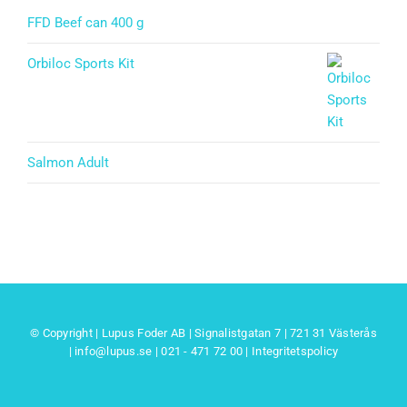
FFD Beef can 400 g
Orbiloc Sports Kit
Salmon Adult
© Copyright | Lupus Foder AB | Signalistgatan 7 | 721 31 Västerås
|
info@lupus.se
| 021 - 471 72 00
|
Integritetspolicy