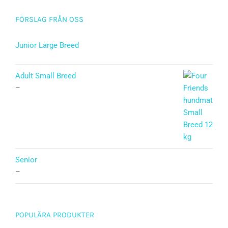
FÖRSLAG FRÅN OSS
Junior Large Breed
Betygsatt
5.00
av 5
Adult Small Breed
–
Senior
–
POPULÄRA PRODUKTER