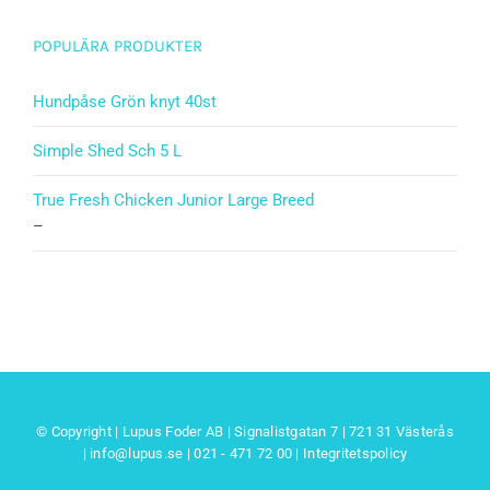
POPULÄRA PRODUKTER
Hundpåse Grön knyt 40st
Simple Shed Sch 5 L
True Fresh Chicken Junior Large Breed
–
© Copyright | Lupus Foder AB | Signalistgatan 7 | 721 31 Västerås
|
info@lupus.se
| 021 - 471 72 00
|
Integritetspolicy