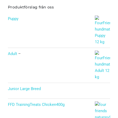
Produktförslag från oss
Puppy
Betygsatt
5.00
av 5
Adult
–
Junior Large Breed
Betygsatt
5.00
av 5
FFD TrainingTreats Chicken400g