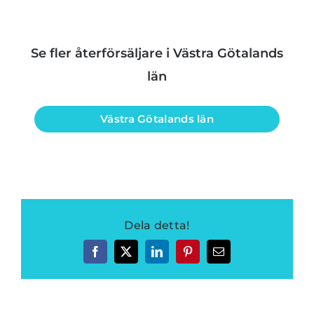
Se fler återförsäljare i Västra Götalands
län
Västra Götalands län
Dela detta!
Facebook
Twitter
LinkedIn
Pinterest
E-
post