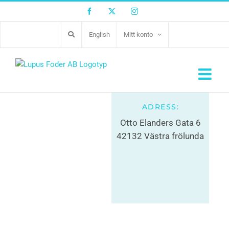
Facebook
Twitter
Instagram
English
Mitt konto
Zoo.se, Högsbo
031-94 59 40
ADRESS:
Otto Elanders Gata 6
42132 Västra frölunda