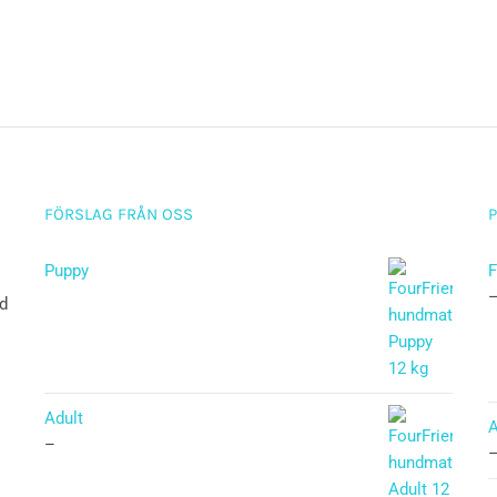
FÖRSLAG FRÅN OSS
Puppy
F
ad
Betygsatt
5.00
av 5
Adult
A
–