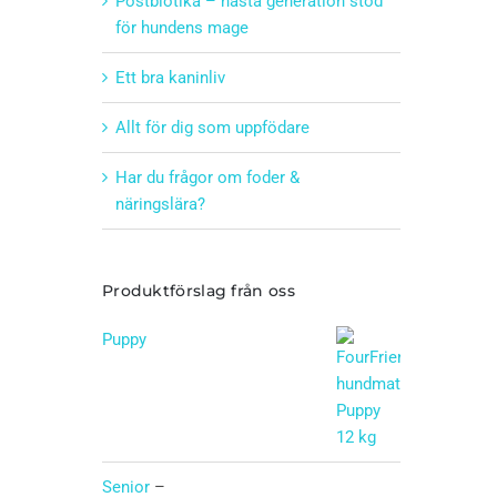
Postbiotika – nästa generation stöd
för hundens mage
Ett bra kaninliv
Allt för dig som uppfödare
Har du frågor om foder &
näringslära?
Produktförslag från oss
Puppy
Betygsatt
5.00
av 5
Senior
–