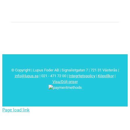
© Copyright | Lupus Foder AB | Signalistgatan 7 | 721 31 Västerås |
info@lupus.se
| 021 - 471 72 00
|
Integritetspolicy
|
Köpvillkor
|
Visa/Dölj priser
Page load link