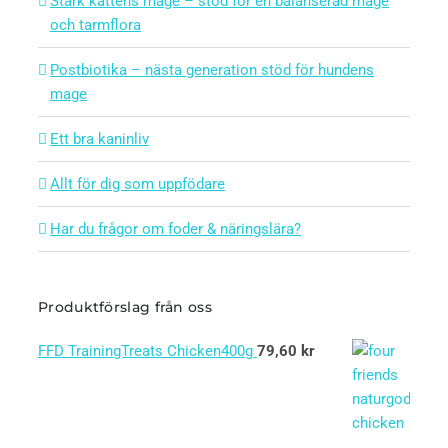
Stärk kattens mage – stöd för en balanserad mage
och tarmflora
Postbiotika – nästa generation stöd för hundens
mage
Ett bra kaninliv
Allt för dig som uppfödare
Har du frågor om foder & näringslära?
Produktförslag från oss
FFD TrainingTreats Chicken400g
79,60
kr