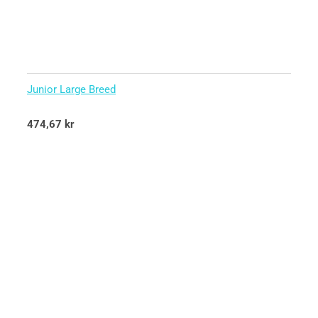
Junior Large Breed
Betygsatt
474,67
kr
5.00
av 5