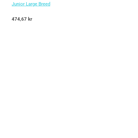
Junior Large Breed
Betygsatt
474,67
kr
5.00
av 5