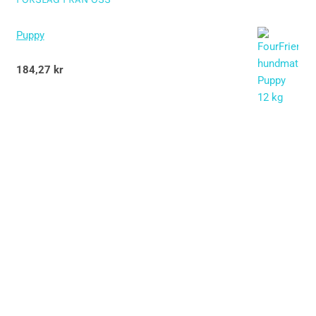
Puppy
Betygsatt
184,27
kr
5.00
av 5