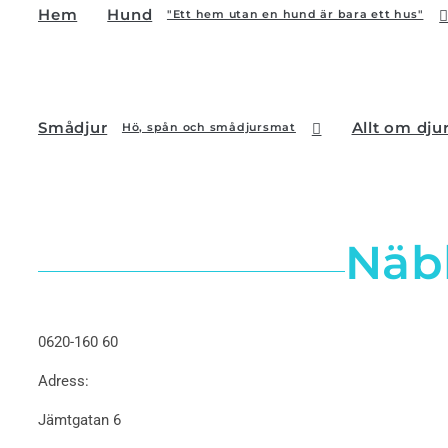
Hem
Hund
"Ett hem utan en hund är bara ett hus"
Smådjur
Allt om dju
Hö, spån och smådjursmat
Näbb
0620-160 60
Adress:
Jämtgatan 6