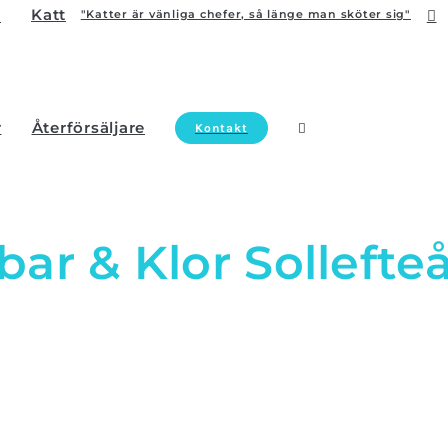
Katt
"Katter är vänliga chefer, så länge man sköter sig"
r
Återförsäljare
Kontakt
ar & Klor Sollefte