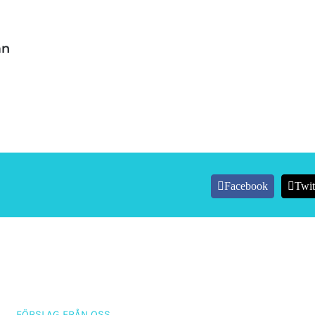
än
Facebook
Twit
FÖRSLAG FRÅN OSS