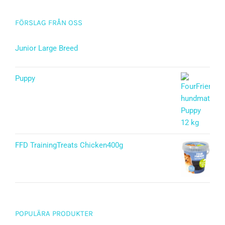
FÖRSLAG FRÅN OSS
Junior Large Breed
Betygsatt
5.00
av 5
Puppy
Betygsatt
5.00
av 5
FFD TrainingTreats Chicken400g
POPULÄRA PRODUKTER