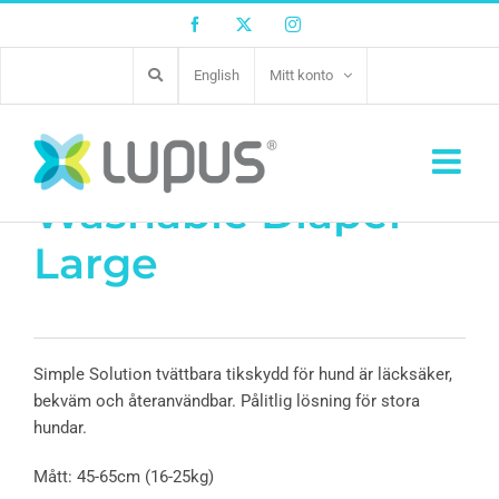
Facebook
Twitter
Instagram
English
Mitt konto
Simple Sol.
Washable Diaper
Large
Simple Solution tvättbara tikskydd för hund är läcksäker,
bekväm och återanvändbar. Pålitlig lösning för stora
hundar.
Mått: 45-65cm (16-25kg)