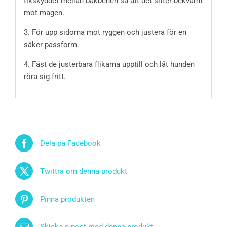
tikskyddet mellan bakbenen så att det sitter bekvämt
mot magen.
3. För upp sidorna mot ryggen och justera för en
säker passform.
4. Fäst de justerbara flikarna upptill och låt hunden
röra sig fritt.
Dela på Facebook
Twittra om denna produkt
Pinna produkten
Skicka e-post med denna produkt