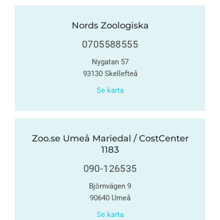
Nords Zoologiska
0705588555
Nygatan 57
93130 Skellefteå
Se karta
Zoo.se Umeå Mariedal / CostCenter
1183
090-126535
Björnvägen 9
90640 Umeå
Se karta