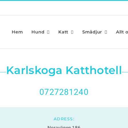
Hem
Hund
Katt
Smådjur
Allt 
Karlskoga Katthotell
0727281240
ADRESS:
Noravägen 186