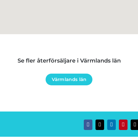
Se fler återförsäljare i Värmlands län
Värmlands län
Facebook
Twitter
LinkedIn
Pinteres
E
p