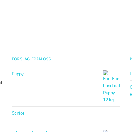
FÖRSLAG FRÅN OSS
Puppy
U
ad
Betygsatt
C
5.00
av 5
e
Senior
–