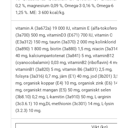
0,2 %, magnesium 0,09 %, Omega-3 0,16 %, Omega-6
1,25 %. ME: 3 600 kcal/kg.
vitamin A (3a672a) 19 000 IU, vitamin E (alfa-tokoferol)
(3a700) 500 mg, vitaminD3 (E671) 700 IU, vitamin C
(E3a312) 150 mg, taurin (3a370) 2 000 mg kolinklorid
(3a890) 1 800 mg, biotin (3a880) 1,5 mg, niacin (3a314)
40 mg, kalciumpantotenat (3a841) 5 mg, vitaminB12
(cyanocobalamin) 0,03 mg, vitaminB2 (riboflavin) 4 mg,
vitaminB1 (3a820) 5 mg, vitamin B6 (3a831) 2,5 mg,
folsyra (3a316) 0,7 mg, järn (E1) 40 mg, jod (3b201) 3,5
mg, organisk koppar (E4) 10 mg, organisk zink (E6) 140
mg, organiskt mangan (E5) 50 mg, organiskt selen
(3b8.10) 0,2 mg, L-karnitin (3a910) 50 mg, L-arginin
(3c3.6.1) 10 mg,DL-methionin (3c301) 14 mg, L-lysin
(3.2.3) 10 mg.
Vikt (kg)