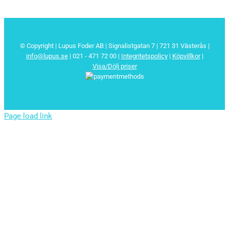
© Copyright | Lupus Foder AB | Signalistgatan 7 | 721 31 Västerås |
info@lupus.se
| 021 - 471 72 00
|
Integritetspolicy
|
Köpvillkor
|
Visa/Dölj priser
Page load link