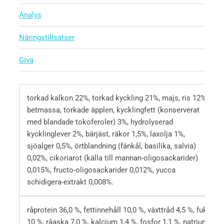
Analys
Näringstillsatser
Giva
torkad kalkon 22%, torkad kyckling 21%, majs, ris 12%,
betmassa, torkade äpplen, kycklingfett (konserverat
med blandade tokoferoler) 3%, hydrolyserad
kycklinglever 2%, bärjäst, räkor 1,5%, laxolja 1%,
sjöalger 0,5%, örtblandning (fänkål, basilika, salvia)
0,02%, cikoriarot (källa till mannan-oligosackarider)
0,015%, fructo-oligosackarider 0,012%, yucca
schidigera-extrakt 0,008%.
råprotein 36,0 %, fettinnehåll 10,0 %, växttråd 4,5 %, fukt
10 %, råaska 7,0 %, kalcium 1,4 %, fosfor 1,1 %, natrium