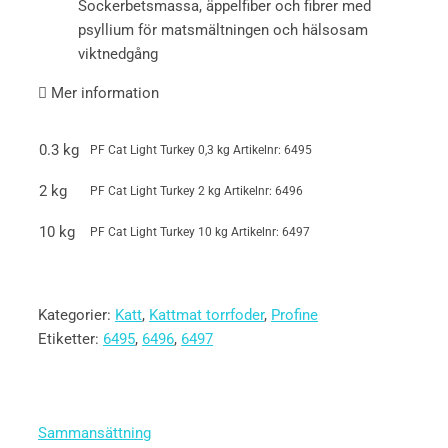
Sockerbetsmassa, äppelfiber och fibrer med
psyllium för matsmältningen och hälsosam
viktnedgång
Mer information
0.3 kg
PF Cat Light Turkey 0,3 kg
Artikelnr: 6495
2 kg
PF Cat Light Turkey 2 kg
Artikelnr: 6496
10 kg
PF Cat Light Turkey 10 kg
Artikelnr: 6497
Kategorier:
Katt
,
Kattmat torrfoder
,
Profine
Etiketter:
6495
,
6496
,
6497
Sammansättning