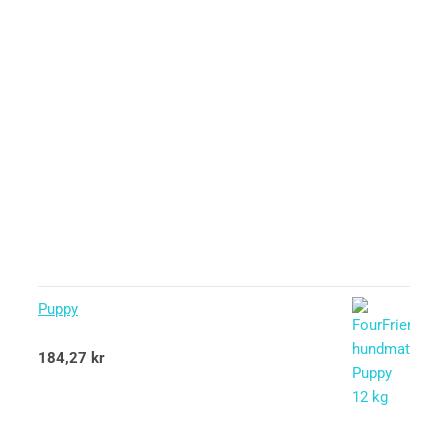
Puppy
Betygsatt
184,27
kr
5.00
av 5