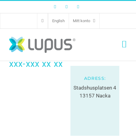
Facebook
Twitter
Instagram
Hundshoppen
English
Mitt konto
Nordic AB
xxx-xxx xx xx
ADRESS:
Stadshusplatsen 4
13157 Nacka