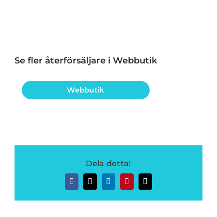
Se fler återförsäljare i Webbutik
Webbutik
Dela detta!
Facebook
Twitter
LinkedIn
Pinterest
E-
post