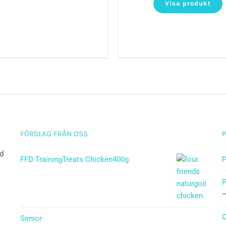
Visa produkt
FÖRSLAG FRÅN OSS
ad
FFD TrainingTreats Chicken400g
P
P
O
Senior