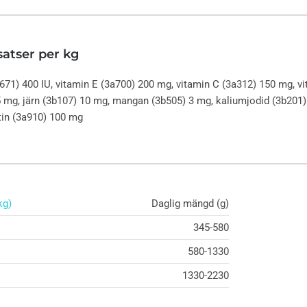
satser per kg
671) 400 IU, vitamin E (3a700) 200 mg, vitamin C (3a312) 150 mg, vi
5 mg, järn (3b107) 10 mg, mangan (3b505) 3 mg, kaliumjodid (3b201) 
itin (3a910) 100 mg
kg)
Daglig mängd (g)
345-580
580-1330
1330-2230