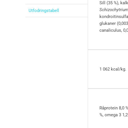
Sill (35 %), kal
Schizochytriu
Utfodringstabell
kondroitinsulfa
glukaner (0,003
canaliculus, 0,
1 062 kcal/kg.
Råprotein 8,0 %
%, omega 3 1,2 