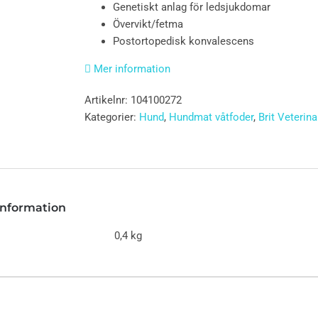
Genetiskt anlag för ledsjukdomar
Övervikt/fetma
Postortopedisk konvalescens
Mer information
Artikelnr:
104100272
Kategorier:
Hund
,
Hundmat våtfoder
,
Brit Veterina
 information
0,4 kg