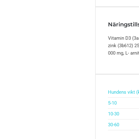
Näringstill
Vitamin D3 (3a
zink (3b612) 2
000 mg, L- arn
Hundens vikt (
5-10
10-30
30-60