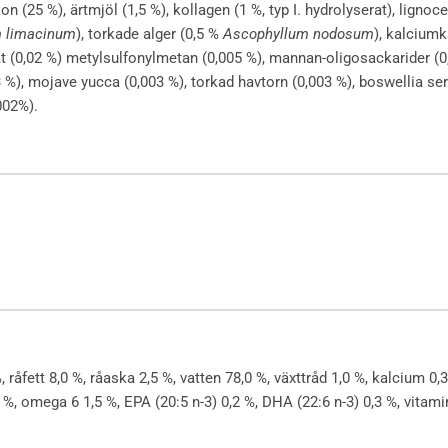
kon (25 %), ärtmjöl (1,5 %), kollagen (1 %, typ I. hydrolyserat), lignoc
m limacinum
), torkade alger (0,5 %
Ascophyllum nodosum
), kalciumk
t (0,02 %) metylsulfonylmetan (0,005 %), mannan-oligosackarider (0,
 %), mojave yucca (0,003 %), torkad havtorn (0,003 %), boswellia se
002%).
, råfett 8,0 %, råaska 2,5 %, vatten 78,0 %, växttråd 1,0 %, kalcium 0
%, omega 6 1,5 %, EPA (20:5 n-3) 0,2 %, DHA (22:6 n-3) 0,3 %, vitam