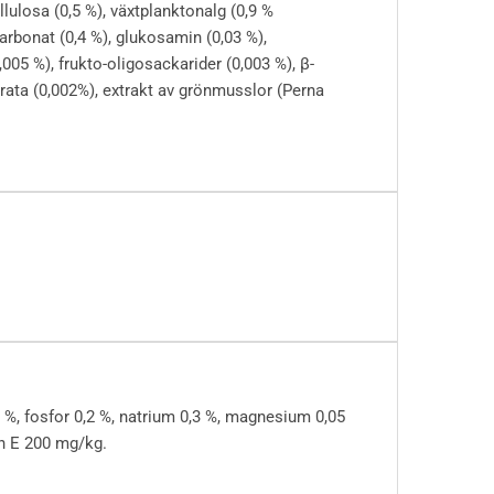
ellulosa (0,5 %), växtplanktonalg (0,9 %
arbonat (0,4 %), glukosamin (0,03 %),
005 %), frukto-oligosackarider (0,003 %), β-
rrata (0,002%), extrakt av grönmusslor (Perna
,3 %, fosfor 0,2 %, natrium 0,3 %, magnesium 0,05
in E 200 mg/kg.