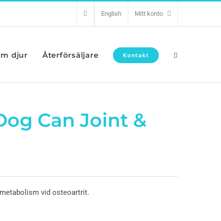
English
Mitt konto
om djur
Återförsäljare
Kontakt
 Dog Can Joint &
metabolism vid osteoartrit.