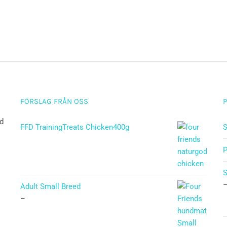
FÖRSLAG FRÅN OSS
ad
FFD TrainingTreats Chicken400g
S
P
Adult Small Breed
–