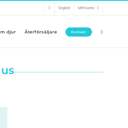
English
Mitt konto
om djur
Återförsäljare
Kontakt
hus