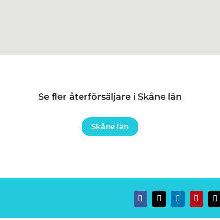
Se fler återförsäljare i Skåne län
Skåne län
Facebook
Twitter
LinkedIn
Pinteres
E
p