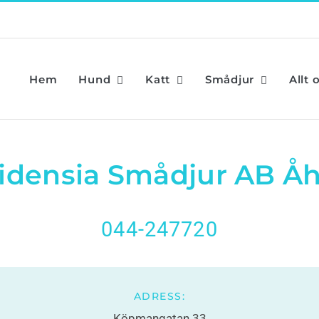
Hem
Hund
Katt
Smådjur
Allt 
idensia Smådjur AB Å
044-247720
ADRESS:
Köpmangatan 33