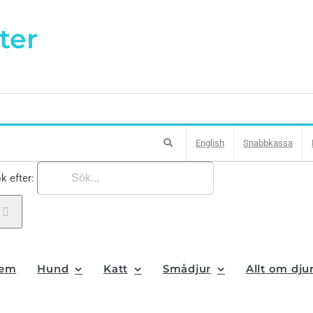
ter
English
Snabbkassa
k efter:
em
Hund
Katt
Smådjur
Allt om dju