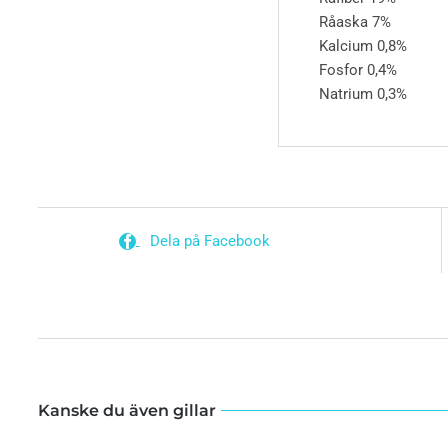
Råaska
7%
Kalcium
0,8%
Fosfor
0,4%
Natrium
0,3%
Dela på Facebook
Kanske du även gillar