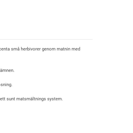
scenta små herbivorer genom matnin med
rgämnen.
ösning.
v ett sunt matsmältnings system.