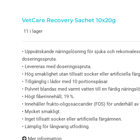
VetCare Recovery Sachet 10x20g
11 i lager
• Uppvätskande näringslösning för sjuka och rekonvale
doseringsspruta.
• Levereras med doseringsspruta.
• Hög smaklighet utan tillsatt socker eller artificiella fä
• Tillgänglig i lådor med 10 portionspåsar.
• Pulvret blandas med varmt vatten till en färdig näringsl
• Högt fiberinnehåll, 19 %.
• Innehåller frukto-oligosaccarider (FOS) för underhåll a
• Mycket smakligt.
• Inget tillsatt socker eller artificiella färgämnen.
• Lämplig för långvarig utfodring.
Mer information