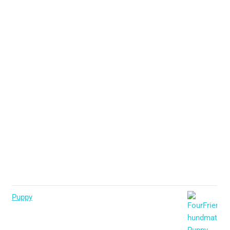
Puppy
Betygsatt
5.00
av 5