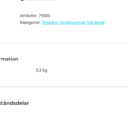
Artikelnr:
79000
Kategorier:
Smådjur
,
Smådjursmat
,
Vårdande
ormation
0,2 kg
ståndsdelar