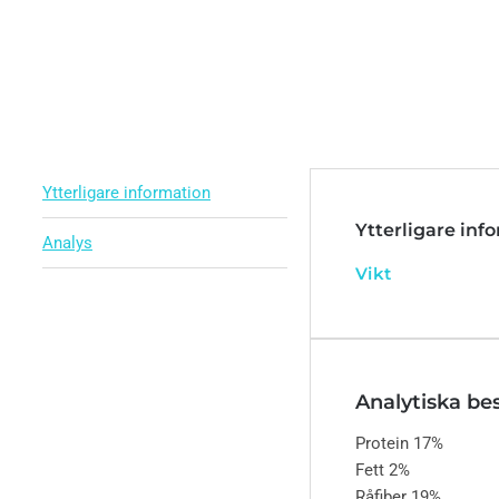
Ytterligare information
Ytterligare inf
Analys
Vikt
Analytiska be
Protein
17%
Fett
2%
Råfiber
19%