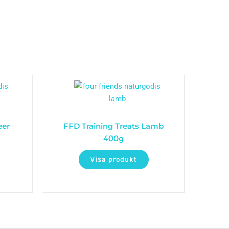
eer
FFD Training Treats Lamb
400g
Visa produkt