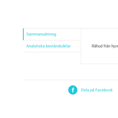
Sammansättning
Analytiska beståndsdelar
Råhud från hjo
Dela på Facebook