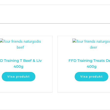
D Training T Beef & Liv
FFD Training Treats D
400g
400g
Visa produkt
Visa produkt