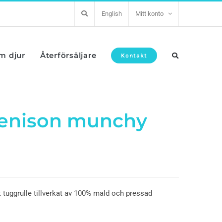
English
Mitt konto
om djur
Återförsäljare
Kontakt
Venison munchy
 tuggrulle tillverkat av 100% mald och pressad