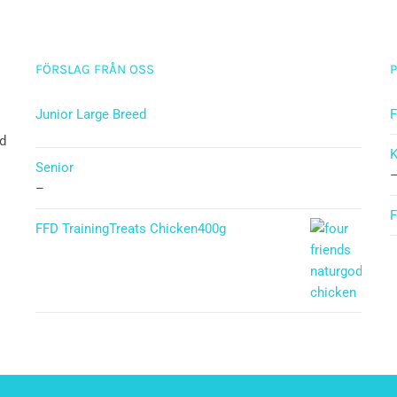
FÖRSLAG FRÅN OSS
Junior Large Breed
F
ad
Betygsatt
K
5.00
av 5
Senior
–
F
FFD TrainingTreats Chicken400g