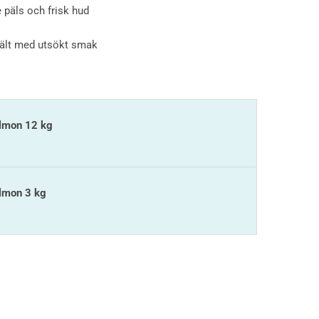
 päls och frisk hud
smält med utsökt smak
almon 12 kg
lmon 3 kg