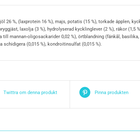
öl 26 %, (laxprotein 16 %), majs, potatis (15 %), torkade äpplen, kyc
, bryggjäst, laxolja (3 %), hydrolyserad kycklinglever (2 %), räkor (1,5
la till mannan-oligosackarider 0,02 %), örtblandning (fänkål, basilika,
a schidigera (0,015 %), kondroitinsulfat (0,015 %).
Twittra om denna produkt
Pinna produkten