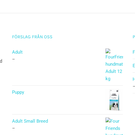
FÖRSLAG FRÅN OSS
Adult
F
–
ad
E
H
Puppy
Betygsatt
5.00
av 5
Adult Small Breed
–