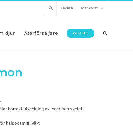
English
Mitt konto
om djur
Återförsäljare
Kontakt
lmon
n
ar korrekt utveckling av leder och skelett
för hälsosam tillväxt