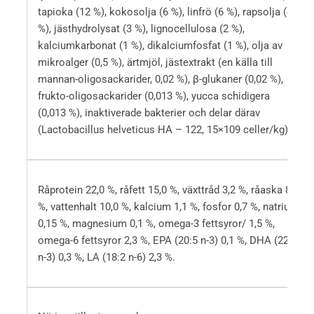
tapioka (12 %), kokosolja (6 %), linfrö (6 %), rapsolja (4
%), jästhydrolysat (3 %), lignocellulosa (2 %),
kalciumkarbonat (1 %), dikalciumfosfat (1 %), olja av
mikroalger (0,5 %), ärtmjöl, jästextrakt (en källa till
mannan-oligosackarider, 0,02 %), β-glukaner (0,02 %),
frukto-oligosackarider (0,013 %), yucca schidigera
(0,013 %), inaktiverade bakterier och delar därav
(Lactobacillus helveticus HA – 122, 15×109 celler/kg).
Råprotein 22,0 %, råfett 15,0 %, växttråd 3,2 %, råaska 8,0
%, vattenhalt 10,0 %, kalcium 1,1 %, fosfor 0,7 %, natrium
0,15 %, magnesium 0,1 %, omega-3 fettsyror/ 1,5 %,
omega-6 fettsyror 2,3 %, EPA (20:5 n-3) 0,1 %, DHA (22:6
n-3) 0,3 %, LA (18:2 n-6) 2,3 %.