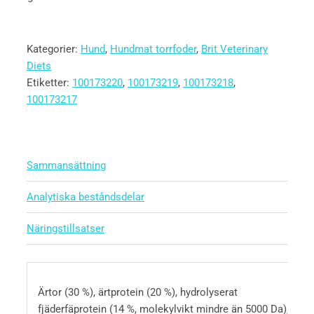
Kategorier:
Hund
,
Hundmat torrfoder
,
Brit Veterinary
Diets
Etiketter:
100173220
,
100173219
,
100173218
,
100173217
Sammansättning
Analytiska beståndsdelar
Näringstillsatser
Ärtor (30 %), ärtprotein (20 %), hydrolyserat
fjäderfäprotein (14 %, molekylvikt mindre än 5000 Da),