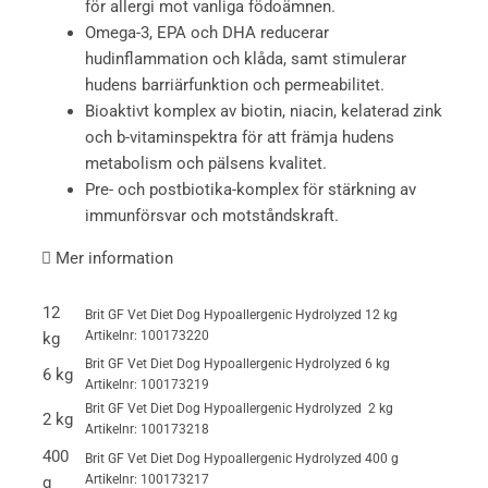
för allergi mot vanliga födoämnen.
Omega-3, EPA och DHA reducerar
hudinflammation och klåda, samt stimulerar
hudens barriärfunktion och permeabilitet.
Bioaktivt komplex av biotin, niacin, kelaterad zink
och b-vitaminspektra för att främja hudens
metabolism och pälsens kvalitet.
Pre- och postbiotika-komplex för stärkning av
immunförsvar och motståndskraft.
Mer information
12
Brit GF Vet Diet Dog Hypoallergenic Hydrolyzed 12 kg
Artikelnr: 100173220
kg
Brit GF Vet Diet Dog Hypoallergenic Hydrolyzed 6 kg
6 kg
Artikelnr: 100173219
Brit GF Vet Diet Dog Hypoallergenic Hydrolyzed 2 kg
2 kg
Artikelnr: 100173218
400
Brit GF Vet Diet Dog Hypoallergenic Hydrolyzed 400 g
Artikelnr: 100173217
g