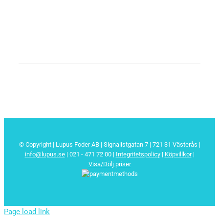
© Copyright | Lupus Foder AB | Signalistgatan 7 | 721 31 Västerås |
info@lupus.se
| 021 - 471 72 00
|
Integritetspolicy
|
Köpvillkor
|
Visa/Dölj priser
Page load link