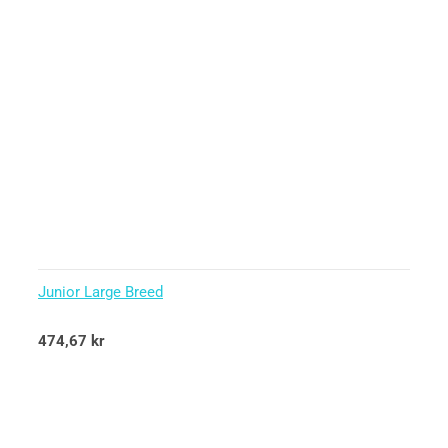
Junior Large Breed
Betygsatt
474,67
kr
5.00
av 5