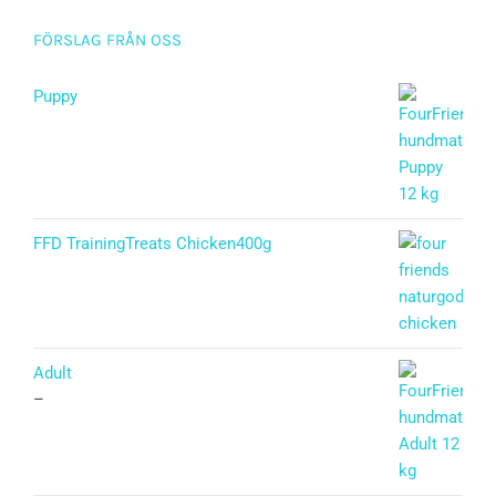
FÖRSLAG FRÅN OSS
Puppy
Betygsatt
5.00
av 5
FFD TrainingTreats Chicken400g
Adult
–