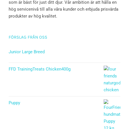
som är bäst för just ditt djur. Vår ambition är att hålla en
hög servicenivå till alla våra kunder och erbjuda prisvärda
produkter av hög kvalitet.
FÖRSLAG FRÅN OSS
Junior Large Breed
Betygsatt
5.00
av 5
FFD TrainingTreats Chicken400g
Puppy
Betygsatt
5.00
av 5