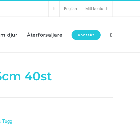
English
Mitt konto
om djur
Återförsäljare
Kontakt
5cm 40st
s Tugg