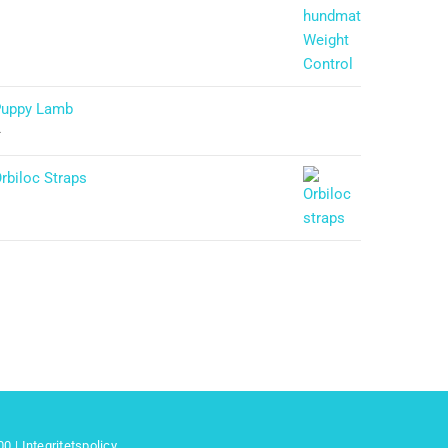
–
Puppy Lamb
–
rbiloc Straps
 00
|
Integritetspolicy