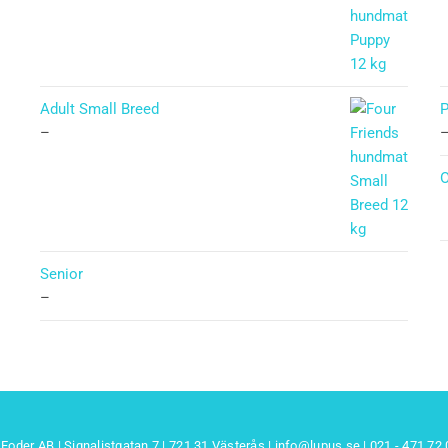
Betygsatt
5.00
av 5
Adult Small Breed
–
O
Senior
–
Foder AB | Signalistgatan 7 | 721 31 Västerås |
info@lupus.se
| 021 - 471 72