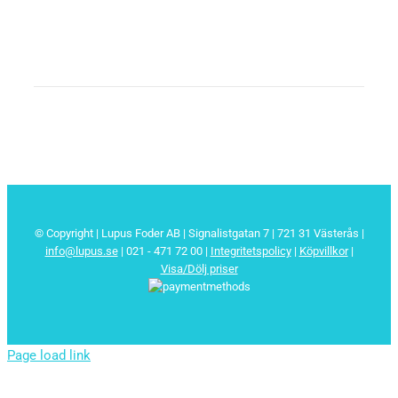
© Copyright | Lupus Foder AB | Signalistgatan 7 | 721 31 Västerås |
info@lupus.se
| 021 - 471 72 00
|
Integritetspolicy
|
Köpvillkor
|
Visa/Dölj priser
Page load link