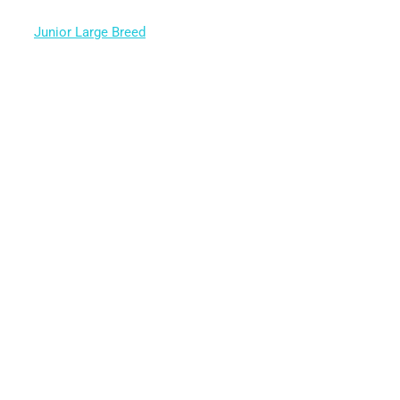
Junior Large Breed
Betygsatt
5.00
av 5