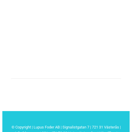
© Copyright | Lupus Foder AB | Signalistgatan 7 | 721 31 Västerås |