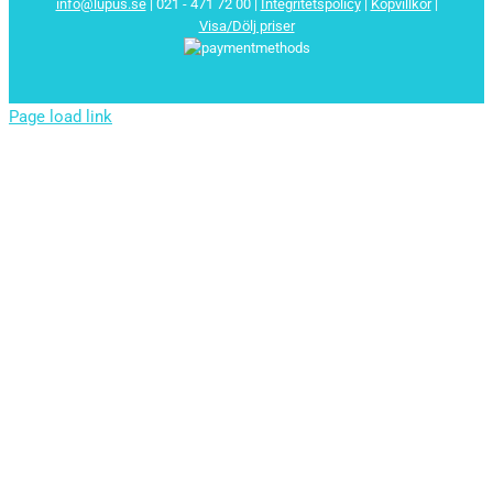
info@lupus.se
| 021 - 471 72 00
|
Integritetspolicy
|
Köpvillkor
|
Visa/Dölj priser
Page load link