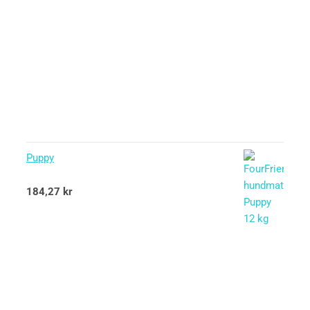
Puppy
Betygsatt
184,27
kr
5.00
av 5