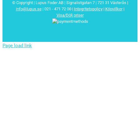
© Copyright | Lupus Foder AB | Signalistgatan 7 | 721 31 Västerås |
info@lupus.se
| 021 - 471 72 00
|
Integritetspolicy
|
Köpvillkor
|
Visa/Dölj priser
Page load link