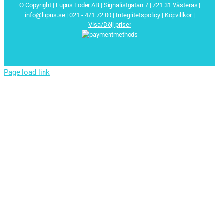
© Copyright | Lupus Foder AB | Signalistgatan 7 | 721 31 Västerås |
info@lupus.se
| 021 - 471 72 00
|
Integritetspolicy
|
Köpvillkor
|
Visa/Dölj priser
Page load link