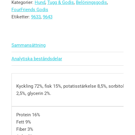
Kategorier:
Hund
,
Tugg & Godis
,
Belöningsgodis
,
FourFriends Godis
Etiketter:
9633
,
9643
Sammansättning
Analytiska beståndsdelar
Kyckling 72%, fisk 15%, potatisstärkelse 8,5%, sorbitol
2,5%, glycerin 2%.
Protein
16%
Fett
9%
Fiber
3%