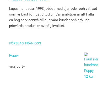
Lupus har sedan 1993 jobbat med djurfoder och vet vad
som är bäst för just ditt djur. Vår ambition är att hålla
en hög servicenivå till alla våra kunder och erbjuda
prisvärda produkter av hög kvalitet.
FÖRSLAG FRÅN OSS
Puppy
Betygsatt
184,27
kr
5.00
av 5