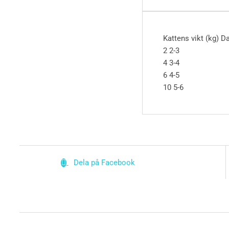
Kattens vikt (kg)
Da
2
2-3
4
3-4
6
4-5
10
5-6
Dela på Facebook