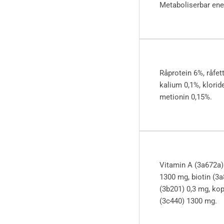
Metaboliserbar ener
Råprotein 6%, råfet
kalium 0,1%, klorid
metionin 0,15%.
Vitamin A (3a672a) 
1300 mg, biotin (3a
(3b201) 0,3 mg, kop
(3c440) 1300 mg.