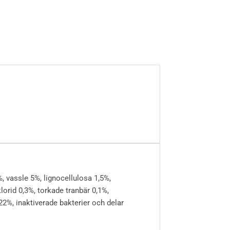
, vassle 5%, lignocellulosa 1,5%,
orid 0,3%, torkade tranbär 0,1%,
2%, inaktiverade bakterier och delar