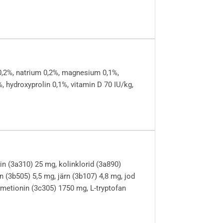
r 0,2%, natrium 0,2%, magnesium 0,1%,
, hydroxyprolin 0,1%, vitamin D 70 IU/kg,
in (3a310) 25 mg, kolinklorid (3a890)
 (3b505) 5,5 mg, järn (3b107) 4,8 mg, jod
-metionin (3c305) 1750 mg, L-tryptofan