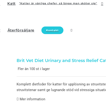
Katt
"Katter är vänliga chefer, så länge man sköter sig"
r
Återförsäljare
Kontakt
Brit Vet Diet Urinary and Stress Relief C
Fler än 100 st i lager
Komplett dietfoder för katter för upplösning av struvitst
struvitstenar samt ge lugnande stöd vid stressiga situati
Mer information