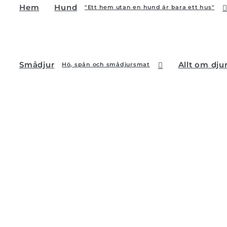
Hem
Hund
"Ett hem utan en hund är bara ett hus"
Smådjur
Allt om dju
Hö, spån och smådjursmat