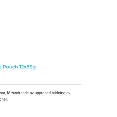
at Pouch 12x85g
enar, förhindrande av upprepad bildning av
oner.