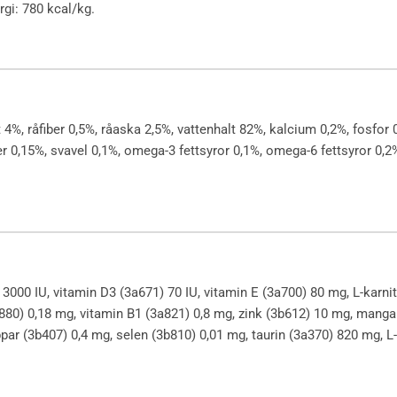
gi: 780 kcal/kg.
t 4%, råfiber 0,5%, råaska 2,5%, vattenhalt 82%, kalcium 0,2%, fosfo
er 0,15%, svavel 0,1%, omega-3 fettsyror 0,1%, omega-6 fettsyror 0,2%
3000 IU, vitamin D3 (3a671) 70 IU, vitamin E (3a700) 80 mg, L-karnit
880) 0,18 mg, vitamin B1 (3a821) 0,8 mg, zink (3b612) 10 mg, mangan
par (3b407) 0,4 mg, selen (3b810) 0,01 mg, taurin (3a370) 820 mg, L