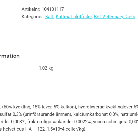
Artikelnr:
104101117
Kategorier:
Katt
,
Kattmat blötfoder
,
Brit Veterinary Diets
ormation
1,02 kg
 (60% kyckling, 15% lever, 5% kalkon), hydrolyserad kycklinglever 6%
sulfat 0,3% (urinförsurande ämnen), kalciumkarbonat 0,3%, natriumkl
der 0,003%, frukto-oligosackarider 0,0022%, yucca schidigera 0,002
s helveticus HA – 122, 1,5×10^4 celler/kg).