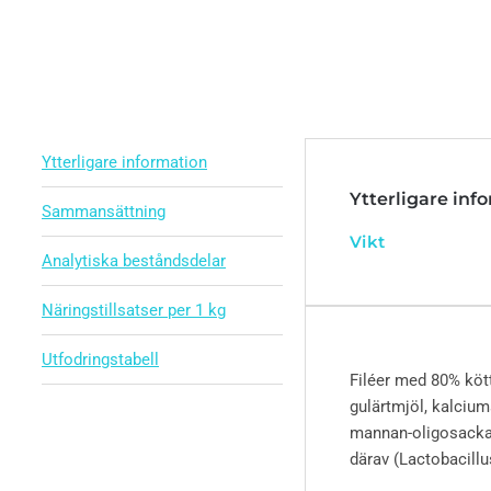
Ytterligare information
Ytterligare inf
Sammansättning
Vikt
Analytiska beståndsdelar
Näringstillsatser per 1 kg
Utfodringstabell
Filéer med 80% kött
gulärtmjöl, kalcium
mannan-oligosackari
därav (Lactobacillu