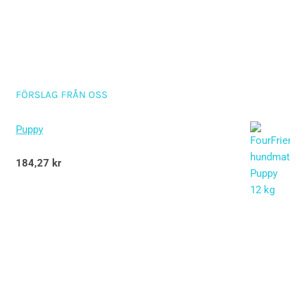
FÖRSLAG FRÅN OSS
Puppy
Betygsatt
184,27
kr
5.00
av 5