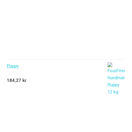
Puppy
Betygsatt
184,27
kr
5.00
av 5