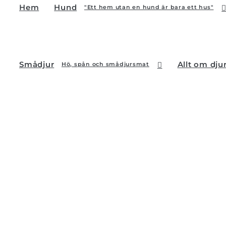
Hem
Hund
"Ett hem utan en hund är bara ett hus"
Smådjur
Allt om dju
Hö, spån och smådjursmat