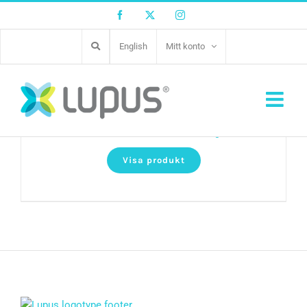
Facebook
Twitter
Instagram
English
Mitt konto
Natural Chews Horse munchy roll
Visa produkt