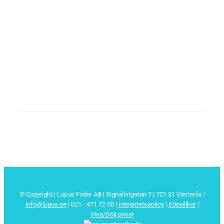
© Copyright | Lupus Foder AB | Signalistgatan 7 | 721 31 Västerås |
info@lupus.se
| 021 - 471 72 00
|
Integritetspolicy
|
Köpvillkor
|
Visa/Dölj priser