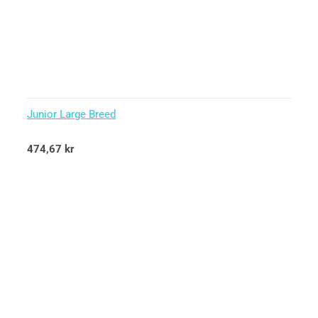
Junior Large Breed
Betygsatt
474,67
kr
5.00
av 5