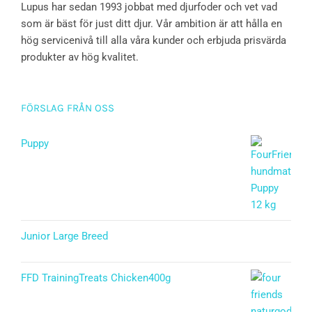
Lupus har sedan 1993 jobbat med djurfoder och vet vad
som är bäst för just ditt djur. Vår ambition är att hålla en
hög servicenivå till alla våra kunder och erbjuda prisvärda
produkter av hög kvalitet.
FÖRSLAG FRÅN OSS
Puppy
Betygsatt
5.00
av 5
Junior Large Breed
Betygsatt
5.00
av 5
FFD TrainingTreats Chicken400g