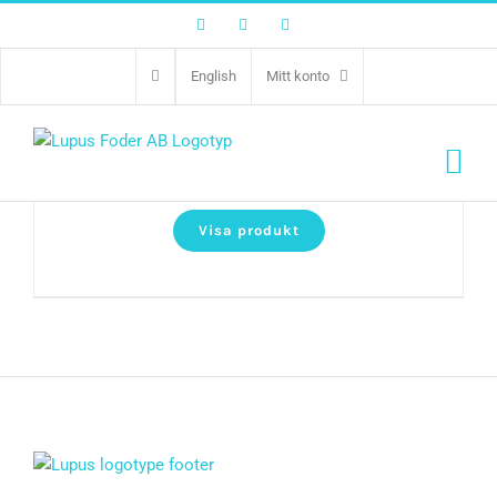
Facebook
Twitter
Instagram
English
Mitt konto
True Fresh Beef Adult
Visa produkt