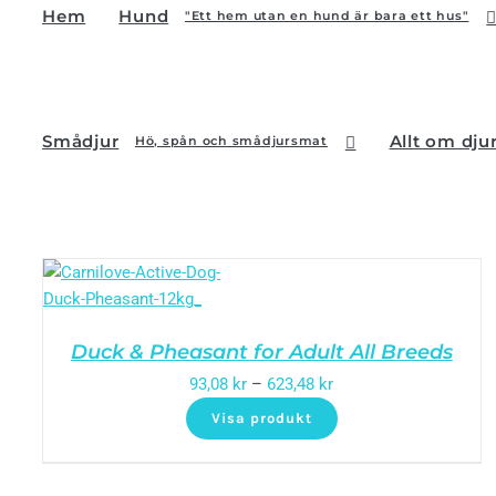
Hem
Hund
"Ett hem utan en hund är bara ett hus"
Smådjur
Allt om dju
Hö, spån och smådjursmat
Duck & Pheasant for Adult All Breeds
93,08
kr
–
623,48
kr
Visa produkt