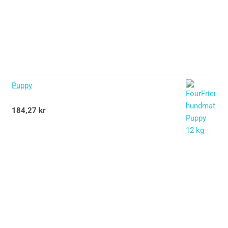
Puppy
Betygsatt
184,27
kr
5.00
av 5