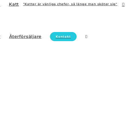
Katt
"Katter är vänliga chefer, så länge man sköter sig"
r
Återförsäljare
Kontakt