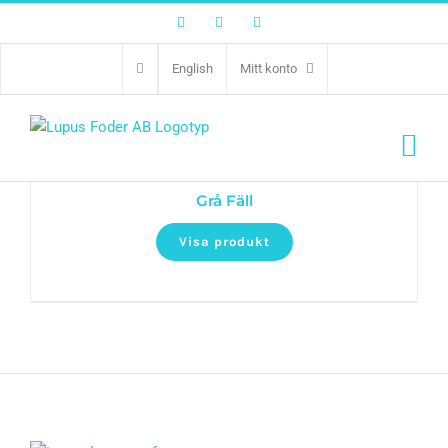
Facebook
Twitter
Instagram
English
Mitt konto
Grå Fäll
Visa produkt