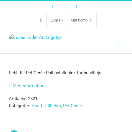
Facebook
Twitter
Instagram
English
Mitt konto
Pet Genie Refill
Refill till Pet Genie Pail avfallshink för hundbajs.
Mer information
Artikelnr:
2821
Kategorier:
Hund
,
Tillbehör
,
Pet Genie