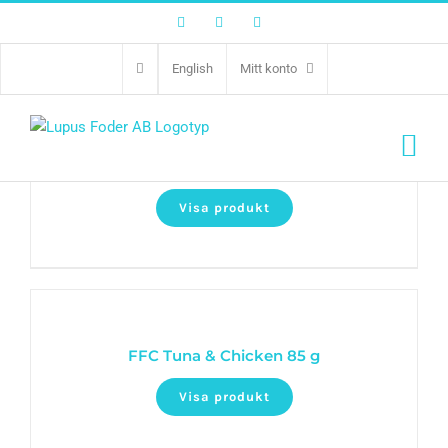
Facebook
Twitter
Instagram
English
Mitt konto
FFC Tuna & Anchovy 85 g
Visa produkt
FFC Tuna & Chicken 85 g
Visa produkt