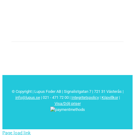
© Copyright | Lupus Foder AB | Signalistgatan 7 | 721 31 Västerås |
info@lupus.se
| 021 - 471 72 00
|
Integritetspolicy
|
Köpvillkor
|
Visa/Dölj priser
Page load link