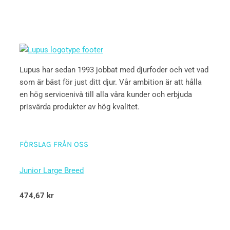
Lupus har sedan 1993 jobbat med djurfoder och vet vad
som är bäst för just ditt djur. Vår ambition är att hålla
en hög servicenivå till alla våra kunder och erbjuda
prisvärda produkter av hög kvalitet.
FÖRSLAG FRÅN OSS
Junior Large Breed
Betygsatt
474,67
kr
5.00
av 5