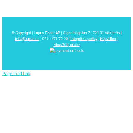
© Copyright | Lupus Foder AB | Signalistgatan 7 | 721 31 Västerås |
info@lupus.se
| 021 - 471 72 00
|
Integritetspolicy
|
Köpvillkor
|
Visa/Dölj priser
Page load link